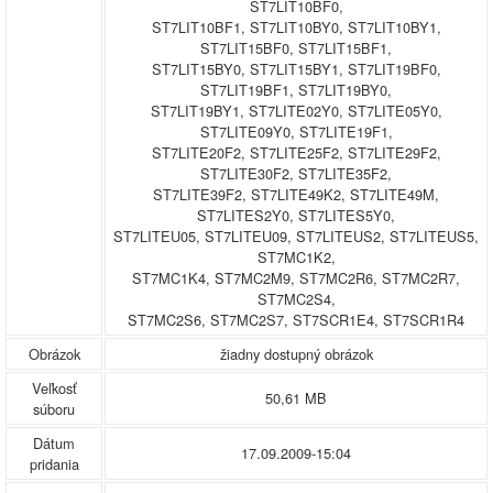
ST7LIT10BF0,
ST7LIT10BF1, ST7LIT10BY0, ST7LIT10BY1,
ST7LIT15BF0, ST7LIT15BF1,
ST7LIT15BY0, ST7LIT15BY1, ST7LIT19BF0,
ST7LIT19BF1, ST7LIT19BY0,
ST7LIT19BY1, ST7LITE02Y0, ST7LITE05Y0,
ST7LITE09Y0, ST7LITE19F1,
ST7LITE20F2, ST7LITE25F2, ST7LITE29F2,
ST7LITE30F2, ST7LITE35F2,
ST7LITE39F2, ST7LITE49K2, ST7LITE49M,
ST7LITES2Y0, ST7LITES5Y0,
ST7LITEU05, ST7LITEU09, ST7LITEUS2, ST7LITEUS5,
ST7MC1K2,
ST7MC1K4, ST7MC2M9, ST7MC2R6, ST7MC2R7,
ST7MC2S4,
ST7MC2S6, ST7MC2S7, ST7SCR1E4, ST7SCR1R4
Obrázok
žiadny dostupný obrázok
Veľkosť
50,61 MB
súboru
Dátum
17.09.2009-15:04
pridania