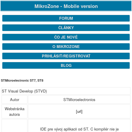
MikroZone - Mobile version
FORUM
ČLÁNKY
ČO JE NOVÉ
O MIKROZONE
PRIHLÁSIŤ/REGISTROVAŤ
BLOG
STMicroelectronic ST7, ST8
ST Visual Develop (STVD)
Autor
STMicroelectronics
Webstránka
[url]
autora
IDE pre vývoj aplikacii od ST. C kompilér nie je