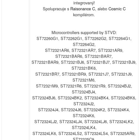
integrovaný!
Spolupracuje s
Raisonance C
, alebo
Cosmic C
kompilérom.
Microcontrollers supported by STVD:
ST72260G1, ST72262G1, ST72262G2, ST72264G1,
ST72264G2,
ST72321AR6, ST72321AR7, ST72321AR9,
ST72321BAR6, ST72321BAR7,
ST72321BAR9, ST72321BJ6, ST72321BJ7, ST72321BJ9,
ST72321BK6,
ST72321BR7, ST72321BR9, ST72321J7, ST72321J9,
ST72321M6,
ST72321M9, ST72321R6, ST72321R9, ST72324BJ2,
ST72324BJ4,
ST72324BJ6, ST72324BK2, ST72324BK4, ST72324BK6,
ST72324J2,
ST72324J4, ST72324J6, ST72324K2, ST72324K4,
ST72324K6,
ST72324LJ2, ST72324LJ4, ST72324LJ6, ST72324LK2,
ST72324LK4,
ST72324LK6, ST72324LS2, ST72324LS4, ST72325AR9,
ST72325C9,