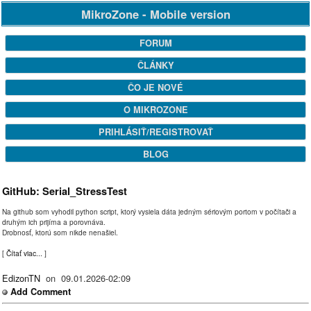
MikroZone - Mobile version
FORUM
ČLÁNKY
ČO JE NOVÉ
O MIKROZONE
PRIHLÁSIŤ/REGISTROVAŤ
BLOG
GitHub: Serial_StressTest
Na github som vyhodil python script, ktorý vysiela dáta jedným sériovým portom v počítači a
druhým ich prijíma a porovnáva.
Drobnosť, ktorú som nikde nenašiel.
[
Čítať viac...
]
EdizonTN
on 09.01.2026-02:09
Add Comment